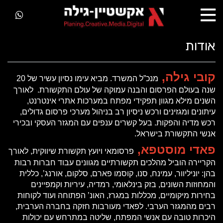
אודות
קובי גילה,
מנכ”ל המשרד. מביא עימו נסיון עשיר של 20
שנה בעולם הפרסום והבנה עמוקה של עולם התקשורת. לאורך
השנים מילא מגוון תפקידי מפתח במערכות אתרי אינטרנט,
עיתונים ומגזינים ורכש ניסיון רב בניהול מערכי פרסום גדולים,
רכש מדיה והפקות. בעל קשרים ענפים עם המגזר העסקי ובכירי
אנשי התקשורת בישראל.
פאדי מוסטפא,
פרסומאי ויועץ תקשורת שיווקית, לאורך
הקריירה הוביל מהלכים תקשורתיים מגוונים עבוד חברות רבות
בהן: יוניליוור, עמינח, סנו, קוסמו פארם, סלקום, אורנג’, כללית
והמחוזות השונים, בזק בינלאומי, רמדיה, עיריות וקמפיינים
בחירות מיקומיים, מכללות במגרז, האונ’ הפתוחה ועוד לקוחות
רבים מהמגזר הערבי. לפאדי מעורבות חזקה בחברה הערבית,
היכרות טובה עם אנשי המפתח, שליטה במתרחש עם יכולות