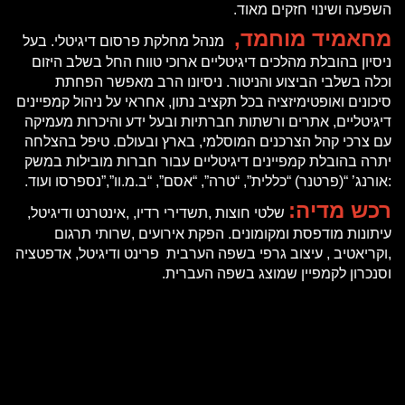
השפעה ושינוי חזקים מאוד.
מחאמיד מוחמד,
מנהל מחלקת פרסום דיגיטלי. בעל
ניסיון בהובלת מהלכים דיגיטליים ארוכי טווח החל בשלב היזום
וכלה בשלבי הביצוע והניטור. ניסיונו הרב מאפשר הפחתת
סיכונים ואופטימיזציה בכל תקציב נתון, אחראי על ניהול קמפיינים
דיגיטליים, אתרים ורשתות חברתיות ובעל ידע והיכרות מעמיקה
עם צרכי קהל הצרכנים המוסלמי, בארץ ובעולם. טיפל בהצלחה
יתרה בהובלת קמפיינים דיגיטליים עבור חברות מובילות במשק
:אורנג’ “(פרטנר) “כללית”, “טרה”, “אסם”, “ב.מ.וו”,”נספרסו ועוד.
רכש מדיה:
שלטי חוצות ,תשדירי רדיו, ,אינטרנט ודיגיטל,
עיתונות מודפסת ומקומונים. הפקת אירועים ,שרותי תרגום
,וקריאטיב , עיצוב גרפי בשפה הערבית פרינט ודיגיטל, אדפטציה
וסנכרון לקמפיין שמוצג בשפה העברית.